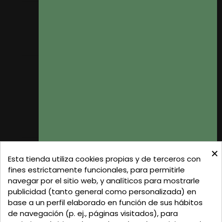
Mis pedidos
Mis datos personales
Mis direcciones
Donde Estamos
Formas de Pago
Política de Privacidad
Política de Cookies
Gastos de Envío
×
C/ Delgadillo Nº 7 - Local 1 - 45600
Esta tienda utiliza cookies propias y de terceros con
Talavera de la Reina - Toledo - (España)
fines estrictamente funcionales, para permitirle
navegar por el sitio web, y analíticos para mostrarle
Llamadnos:
+34 925 82 02 19
o
625 654 791
publicidad (tanto general como personalizada) en
base a un perfil elaborado en función de sus hábitos
Email: curtidosytapicerias@gmail.com
de navegación (p. ej., páginas visitados), para