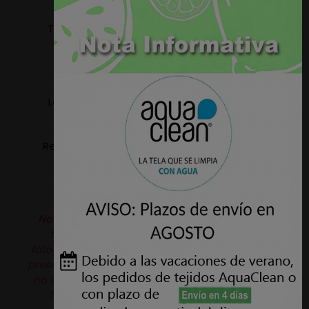
Tejido apto para tapizar: Sillas, Sillones, Sofas,
Cabeceros, Paredes, etc.
Ancho: 1,40 metros.
Lavable a maquina, temperatura máxima 30º
(ciclo delicado).
Resistencia a la abrasión: 60.000 Ciclos - UNE EN
ISO 12947
Nota:
Puede haber variaciones de color de la
fotografía de la web al producto real, las
fotografías son orientativas. Además este tejido
presenta en su textura un pequeño grano el cual
no se aprecia en las fotografías. Si precisa una
fotografía con mayor detalle no dude en