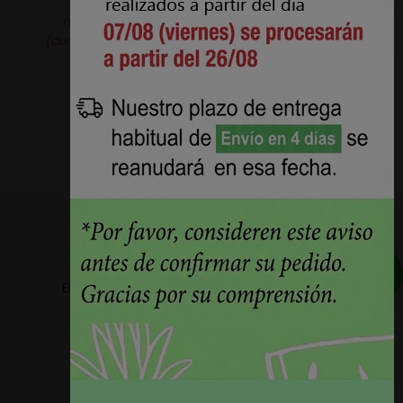
solicitarla.
Producto original de la
marca
Aquaclean®.
Pérez Burgos e Hijos S.L.
(curtidosytapicerias.com) actúa como revendedor
independiente.
Envios a partir de 5,78€ + IVA en la peninsula
Plazos de entrega reducidos 24h/48h