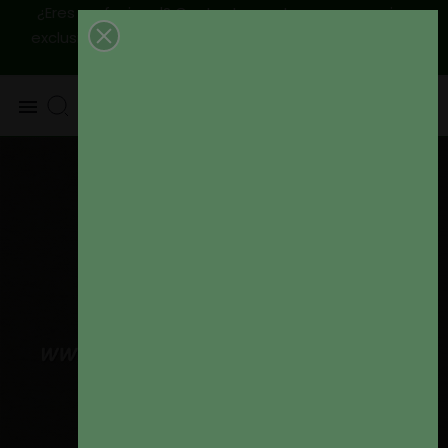
¿Eres profesional? Contactanos, tenemos precios
|
Envío
exclusivos para ti
925 820 219 - 625 654 791
peninsular GRATIS a partir de 79€
0
