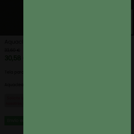
Aquaclean Titan color 69
33,60 €
30,58 €
9% de descuento
Tela para Tapizar
Aquaclean Titan color 69
Envío en 4 dias