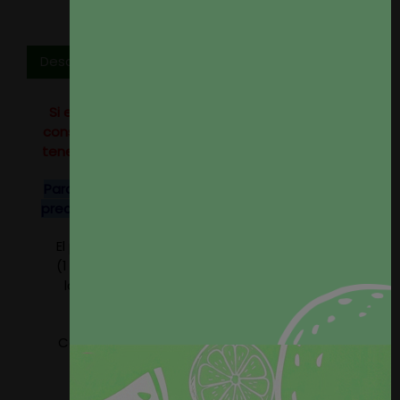
Descripción
Si eres profesional del sector o tienes un alto
consumo no dudes en
contactar
con nosotros,
tenemos tarifas especiales para profesionales.
Para rollos completos de este tejido consulten
precio, disponemos de descuentos especiales.
El precio del producto se refiere a 1 metro lineal
(1 metro por 1,40 metros de ancho). Seleccione
la cantidad de metros que precise, nosotros
serviremos el tejido en un único paño.
Composición: 73% Poliéster - 19% Modacrílica -
8% Algodón
Peso aprox. 420gr/m2.