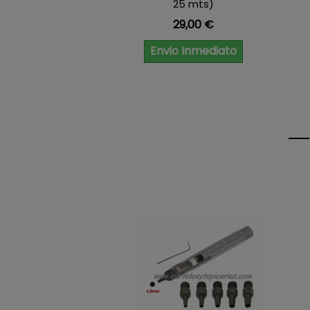
25 mts)
Precio
29,00 €
Envio Inmediato