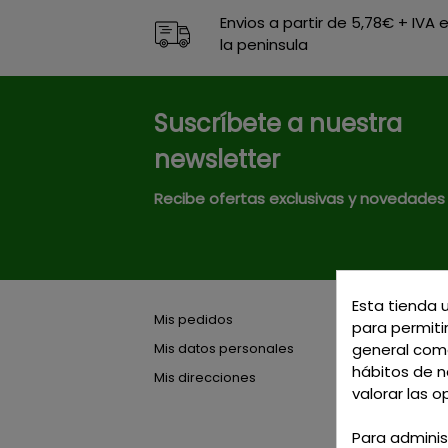
Envios a partir de 5,78€ + IVA 
la peninsula
Suscríbete a nuestra
newsletter
Recibe ofertas exclusivas y novedades
Esta tienda 
Mis pedidos
para permitir
general como
Mis datos personales
hábitos de na
Mis direcciones
valorar las o
Para adminis