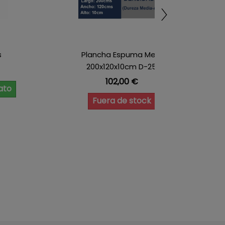
s
Plancha Espuma Med.
200x120x10cm D-25
Precio
102,00 €
ato
Fuera de stock