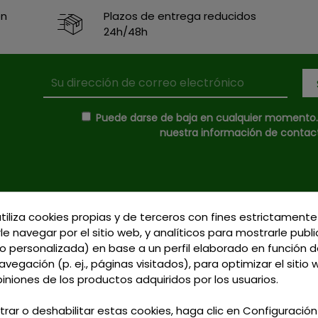
en
Plazos de entrega reducidos
24h/48h
Puede darse de baja en cualquier momento. P
nuestra información de contacto
utiliza cookies propias y de terceros con fines estrictamente
Donde Estamos
le navegar por el sitio web, y analíticos para mostrarle publ
C/ Delgadillo Nº 7 - 
 personalizada) en base a un perfil elaborado en función d
Formas de Pago
Talavera de la Reina 
vegación (p. ej., páginas visitados), para optimizar el sitio
Política de Privacidad
Llamadnos:
+34 925 
piniones de los productos adquiridos por los usuarios.
Política de Cookies
791
Gastos de Envío
trar o deshabilitar estas cookies, haga clic en Configuració
Email: curtidosytap