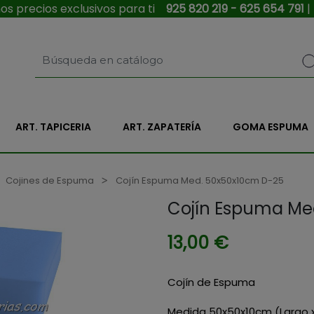
s precios exclusivos para ti
925 820 219 - 625 654 791
|
ART. TAPICERIA
ART. ZAPATERÍA
GOMA ESPUMA
Cojines de Espuma
Cojín Espuma Med. 50x50x10cm D-25
Cojín Espuma Me
13,00 €
Cojín de Espuma
Medida 50x50x10cm (Largo 