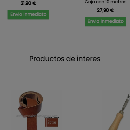
Caja con 10 metros
Precio
21,90 €
Precio
27,90 €
Envio Inmediato
Envio Inmediato
Productos de interes