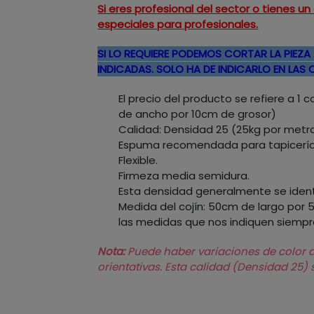
Si eres profesional del sector o tienes 
especiales para profesionales.
SI LO REQUIERE PODEMOS CORTAR LA PIEZA 
INDICADAS. SOLO HA DE INDICARLO EN LAS
El precio del producto se refiere a 
de ancho por 10cm de grosor)
Calidad: Densidad 25 (25kg por metr
Espuma recomendada para tapicería
Flexible.
Firmeza media semidura.
Esta densidad generalmente se identif
Medida del cojín: 50cm de largo por 
las medidas que nos indiquen siempr
Nota:
Puede haber variaciones de color de
orientativas. Esta calidad (Densidad 25)