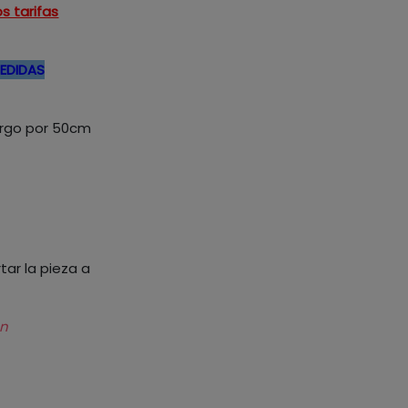
s tarifas
MEDIDAS
largo por 50cm
ar la pieza a
on