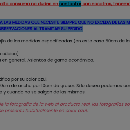
un alto consumo no dudes en
contactar
con nosotros, tenemo
A LAS MEDIDAS QUE NECESITE SIEMPRE QUE NO EXCEDA DE LAS 
 OBSERVACIONES AL TRAMITAR SU PEDIDO.
1 cojín de las medidas especificadas (en este caso 50cm de 
o cúbico)
 en general. Asientos de gama económica.
ica por su color azul.
50cm de ancho por 10cm de grosor. Si lo desea podemos cort
e y cuando no se salgan de las mismas.
 la fotografía de la web al producto real, las fotografías s
 se presenta habitualmente en color azul.