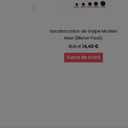
Sacabocados de Golpe Modelo
Maxi (Blister Pack)
Precio base
Precio
14,49 €
16,10 €
Fuera de stock