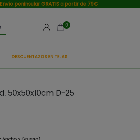
Envío peninsular GRATIS a partir de 79€
0
DESCUENTAZOS EN TELAS
d. 50x50x10cm D-25
x Ancho x Grueso)