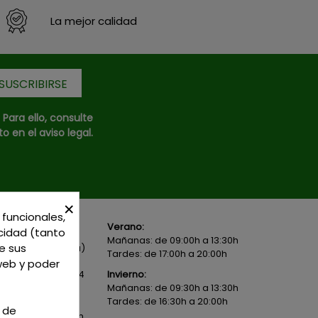
La mejor calidad
ara ello, consulte
 en el aviso legal.
×
 funcionales,
Verano:
icidad (tanto
Local 1 - 45600
Mañanas: de 09:00h a 13:30h
e sus
- Toledo - (España)
Tardes: de 17:00h a 20:00h
 web y poder
82 02 19
o
625 654
Invierno:
Mañanas: de 09:30h a 13:30h
Tardes: de 16:30h a 20:00h
n de
icerias@gmail.com