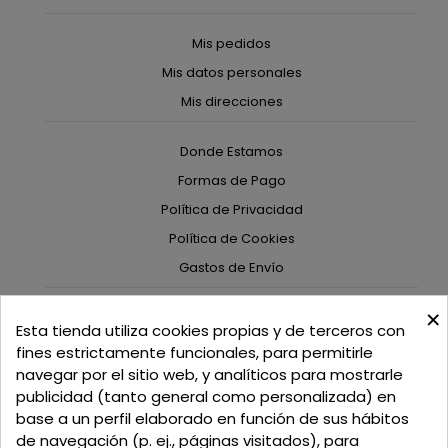
Mis pedidos
Mis datos personales
Mis direcciones
Donde Estamos
Formas de Pago
Política de Privacidad
Política de Cookies
Gastos de Envío
×
C/ Delgadillo Nº 7 - Local 1 - 45600
Esta tienda utiliza cookies propias y de terceros con
Talavera de la Reina - Toledo - (España)
fines estrictamente funcionales, para permitirle
navegar por el sitio web, y analíticos para mostrarle
Llamadnos:
+34 925 82 02 19
o
625 654 791
publicidad (tanto general como personalizada) en
base a un perfil elaborado en función de sus hábitos
Email: curtidosytapicerias@gmail.com
de navegación (p. ej., páginas visitados), para