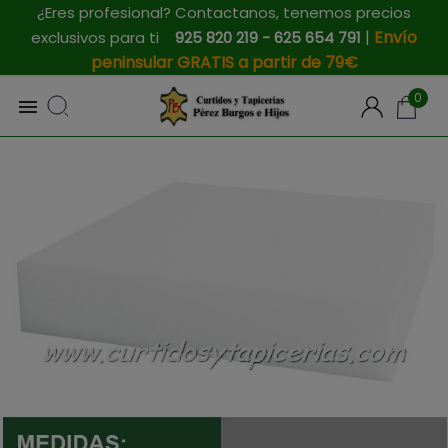
¿Eres profesional? Contactanos, tenemos precios
|
Envío
exclusivos para ti
925 820 219 - 625 654 791
peninsular GRATIS a partir de 79€
0
