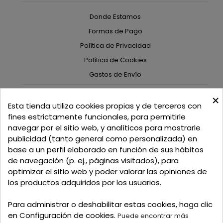
Donde Estamos
Formas de Pago
Política de Privacidad
Política de Cookies
Gastos de Envío
×
C/ Delgadillo Nº 7 - Local 1 - 45600
Esta tienda utiliza cookies propias y de terceros con
Talavera de la Reina - Toledo - (España)
fines estrictamente funcionales, para permitirle
navegar por el sitio web, y analíticos para mostrarle
Llamadnos:
+34 925 82 02 19
o
625 654 791
publicidad (tanto general como personalizada) en
base a un perfil elaborado en función de sus hábitos
Email: curtidosytapicerias@gmail.com
de navegación (p. ej., páginas visitados), para
optimizar el sitio web y poder valorar las opiniones de
Verano:
los productos adquiridos por los usuarios.
Mañanas: de 09:00h a 13:30h
Tardes: de 17:00h a 20:00h
Para administrar o deshabilitar estas cookies, haga clic
Invierno:
en Configuración de cookies.
Puede encontrar más
Mañanas: de 09:30h a 13:30h