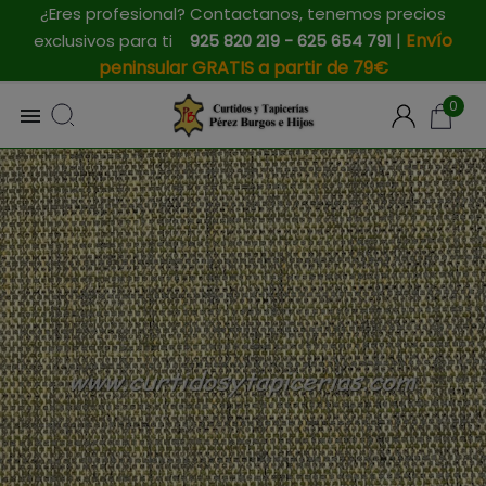
¿Eres profesional? Contactanos, tenemos precios
|
Envío
exclusivos para ti
925 820 219 - 625 654 791
peninsular GRATIS a partir de 79€
0
