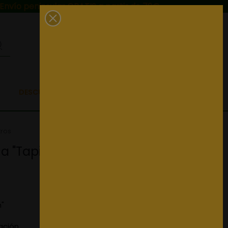
Envío peninsular GRATIS a partir de 79€
0
DESCUENTAZOS EN TELAS
tros
 "Tapipon" - Rollo de 25 metros
"
jación