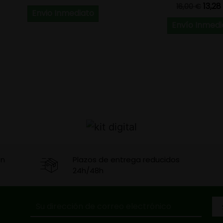
Precio base
Prec
13,28
16,00 €
Envio Inmediato
Envío Inmedi
en
Plazos de entrega reducidos
24h/48h