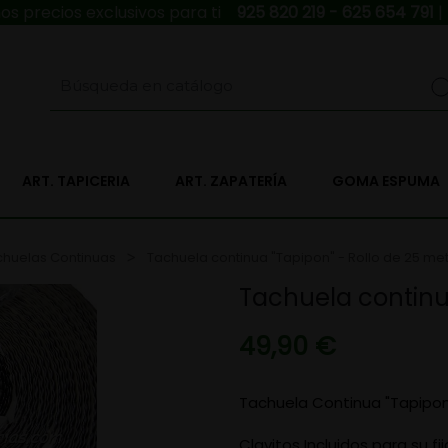
s precios exclusivos para ti
925 820 219 - 625 654 791
|
ART. TAPICERIA
ART. ZAPATERÍA
GOMA ESPUMA
chuelas Continuas
Tachuela continua "Tapipon" - Rollo de 25 me
Tachuela continua
49,90 €
Tachuela Continua "Tapipon
Clavitos Incluidos para su fi