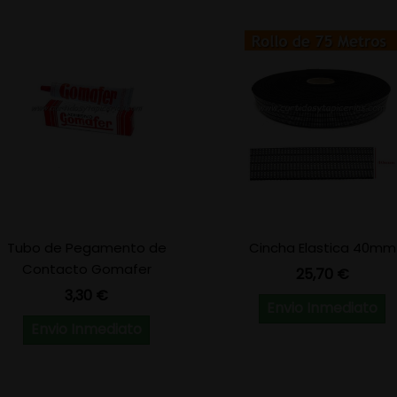
Tubo de Pegamento de
Cincha Elastica 40mm
Contacto Gomafer
Precio
25,70 €
Precio
3,30 €
Envio Inmediato
Envio Inmediato