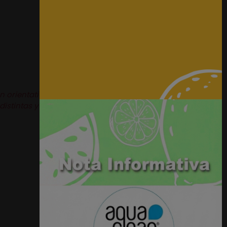
n orientativas.
distintas y