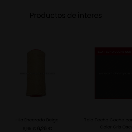
Productos de interes
Hilo Encerado Beige
Tela Techo Coche co
Color Gris Oscu
Precio base
Precio
6,26 €
6,95 €