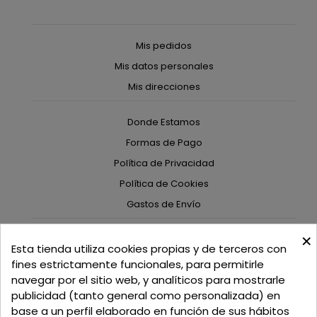
Mis pedidos
Mis datos personales
Mis direcciones
Donde Estamos
Formas de Pago
Política de Privacidad
Política de Cookies
Gastos de Envío
×
C/ Delgadillo Nº 7 - Local 1 - 45600
Esta tienda utiliza cookies propias y de terceros con
Talavera de la Reina - Toledo - (España)
fines estrictamente funcionales, para permitirle
navegar por el sitio web, y analíticos para mostrarle
Llamadnos:
+34 925 82 02 19
o
625 654 791
publicidad (tanto general como personalizada) en
base a un perfil elaborado en función de sus hábitos
Email: curtidosytapicerias@gmail.com