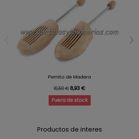
Pernito de Madera
Precio base
Precio
8,93 €
10,50 €
Fuera de stock
Productos de interes