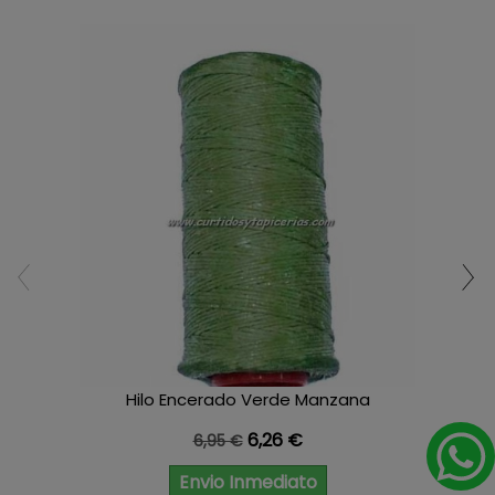
Hilo Encerado Verde Manzana
Precio base
Precio
6,26 €
6,95 €
Envio Inmediato