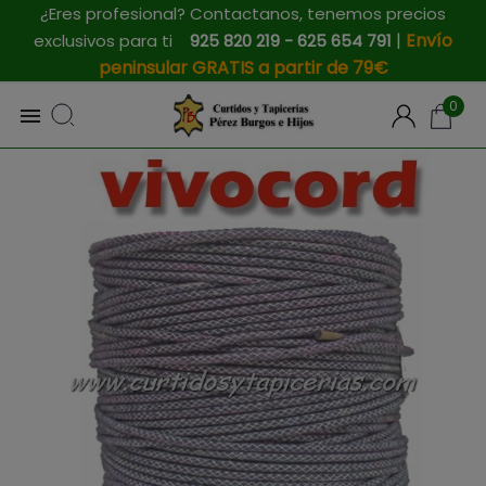
¿Eres profesional? Contactanos, tenemos precios
|
Envío
exclusivos para ti
925 820 219 - 625 654 791
peninsular GRATIS a partir de 79€
0
