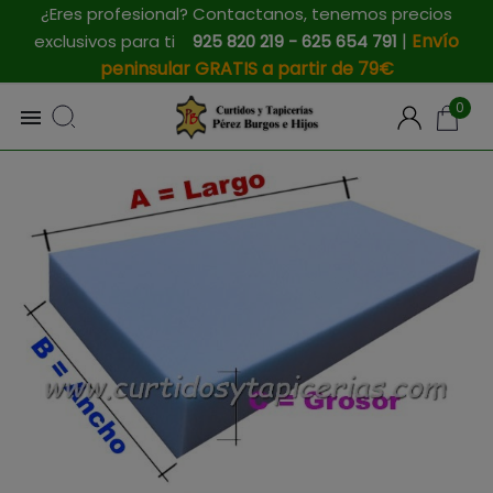
¿Eres profesional? Contactanos, tenemos precios
|
Envío
exclusivos para ti
925 820 219 - 625 654 791
peninsular GRATIS a partir de 79€
0
