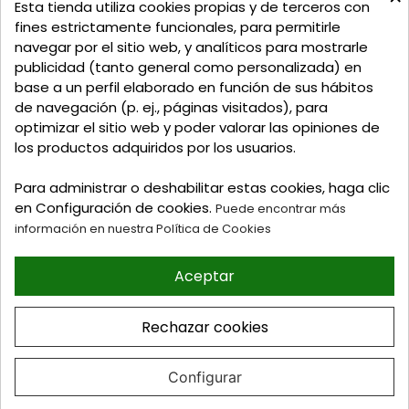
C/ Delgadillo Nº 7 - Local 1 - 45600
Esta tienda utiliza cookies propias y de terceros con
Talavera de la Reina - Toledo - (España)
fines estrictamente funcionales, para permitirle
navegar por el sitio web, y analíticos para mostrarle
Llamadnos:
+34 925 82 02 19
o
625 654 791
publicidad (tanto general como personalizada) en
base a un perfil elaborado en función de sus hábitos
Email: curtidosytapicerias@gmail.com
de navegación (p. ej., páginas visitados), para
optimizar el sitio web y poder valorar las opiniones de
Verano:
los productos adquiridos por los usuarios.
Mañanas: de 09:00h a 13:30h
Tardes: de 17:00h a 20:00h
Para administrar o deshabilitar estas cookies, haga clic
Invierno:
en Configuración de cookies.
Puede encontrar más
Mañanas: de 09:30h a 13:30h
información en nuestra Política de Cookies
Tardes: de 16:30h a 20:00h
Aceptar
© 2026 Tienda online de
Curtidos y Tapicerias y
Rechazar cookies
articulos para Zapateria y
Guarnicioneria. Perez Burgos
e Hijos S.L
Configurar