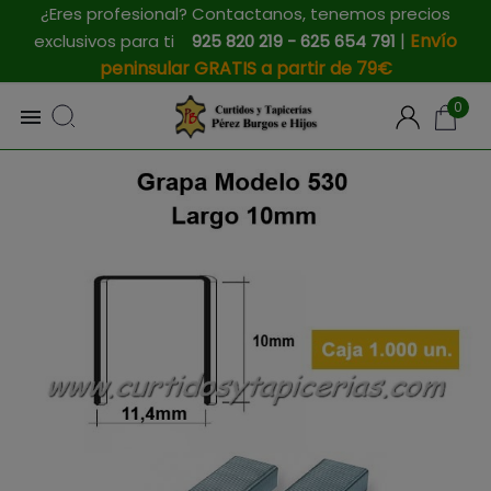
¿Eres profesional? Contactanos, tenemos precios
|
Envío
exclusivos para ti
925 820 219 - 625 654 791
peninsular GRATIS a partir de 79€
0
