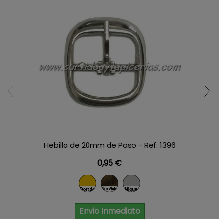
Hebilla de 20mm de Paso - Ref. 1396
Precio
0,95 €
Dorado
Oro Viejo
Niquel
Envio Inmediato