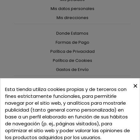
Mis datos personales
Mis direcciones
Donde Estamos
Formas de Pago
Política de Privacidad
Política de Cookies
Gastos de Envío
×
C/ Delgadillo Nº 7 - Local 1 - 45600
Esta tienda utiliza cookies propias y de terceros con
Talavera de la Reina - Toledo - (España)
fines estrictamente funcionales, para permitirle
navegar por el sitio web, y analíticos para mostrarle
Llamadnos:
+34 925 82 02 19
o
625 654 791
publicidad (tanto general como personalizada) en
base a un perfil elaborado en función de sus hábitos
Email: curtidosytapicerias@gmail.com
de navegación (p. ej., páginas visitados), para
optimizar el sitio web y poder valorar las opiniones de
Verano:
los productos adquiridos por los usuarios.