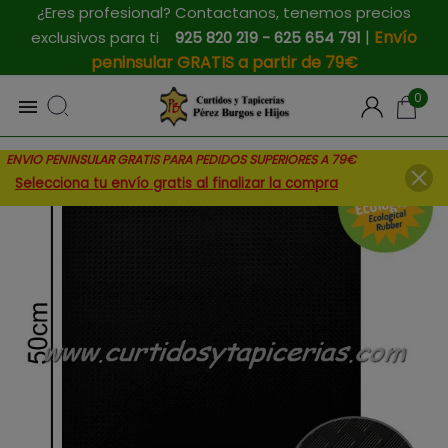
¿Eres profesional? Contactanos, tenemos precios
|
Envío
exclusivos para ti
925 820 219 - 625 654 791
peninsular GRATIS a partir de 79€
0

ENVIO PENINSULAR GRATIS PARA PEDIDOS SUPERIORES A 79€
Selecciona tu envío gratis al finalizar la compra