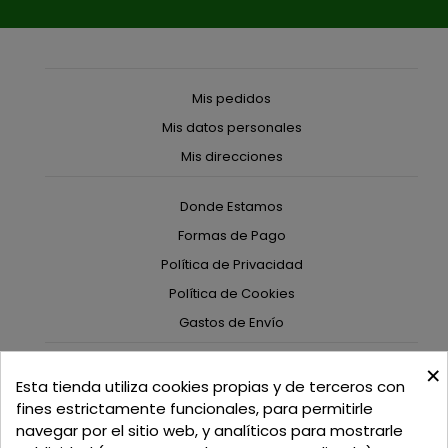
Mis pedidos
Mis datos personales
Mis direcciones
Donde Estamos
Formas de Pago
Política de Privacidad
Política de Cookies
Gastos de Envío
×
C/ Delgadillo Nº 7 - Local 1 - 45600
Esta tienda utiliza cookies propias y de terceros con
Talavera de la Reina - Toledo - (España)
fines estrictamente funcionales, para permitirle
navegar por el sitio web, y analíticos para mostrarle
Llamadnos:
+34 925 82 02 19
o
625 654 791