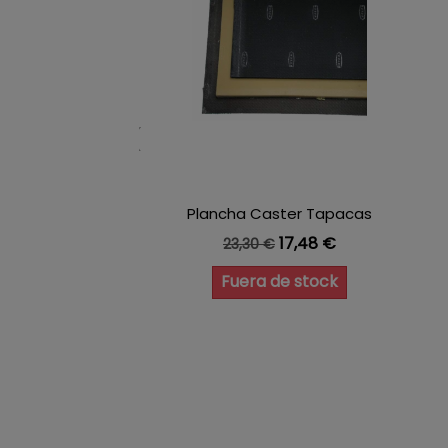
Plancha Caster Tapacas
Precio base
Precio
17,48 €
23,30 €
Fuera de stock