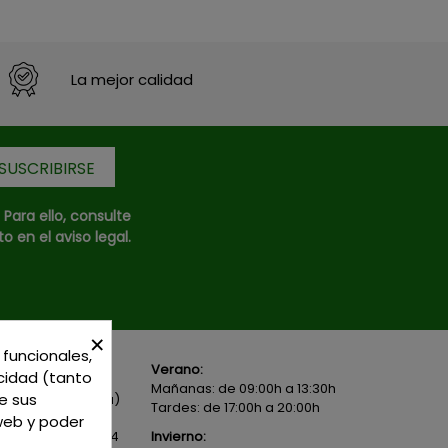
La mejor calidad
ara ello, consulte
 en el aviso legal.
×
 funcionales,
Verano:
icidad (tanto
Local 1 - 45600
Mañanas: de 09:00h a 13:30h
e sus
- Toledo - (España)
Tardes: de 17:00h a 20:00h
 web y poder
82 02 19
o
625 654
Invierno: