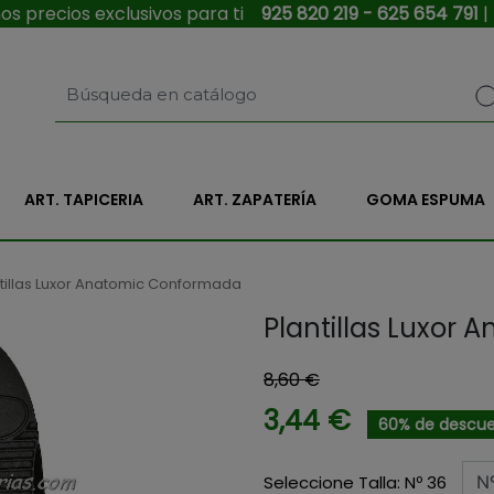
s precios exclusivos para ti
925 820 219 - 625 654 791
|
ART. TAPICERIA
ART. ZAPATERÍA
GOMA ESPUMA
tillas Luxor Anatomic Conformada
Plantillas Luxor
8,60 €
3,44 €
60% de descu
Seleccione Talla: Nº 36