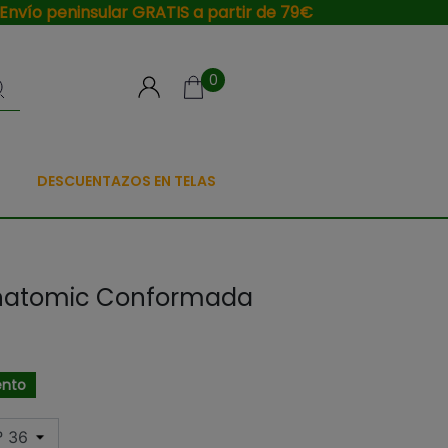
Envío peninsular GRATIS a partir de 79€
0
DESCUENTAZOS EN TELAS
 Anatomic Conformada
ento