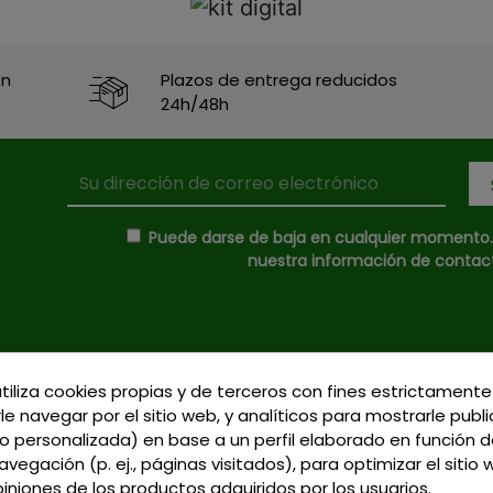
en
Plazos de entrega reducidos
24h/48h
Puede darse de baja en cualquier momento. P
nuestra información de contacto
utiliza cookies propias y de terceros con fines estrictamente
Donde Estamos
le navegar por el sitio web, y analíticos para mostrarle publ
C/ Delgadillo Nº 7 - 
 personalizada) en base a un perfil elaborado en función d
Formas de Pago
Talavera de la Reina 
vegación (p. ej., páginas visitados), para optimizar el sitio
Política de Privacidad
Llamadnos:
+34 925 
piniones de los productos adquiridos por los usuarios.