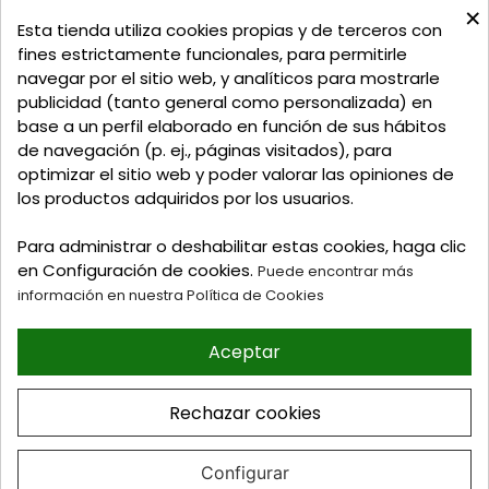
×
C/ Delgadillo Nº 7 - Local 1 - 45600
Esta tienda utiliza cookies propias y de terceros con
Talavera de la Reina - Toledo - (España)
fines estrictamente funcionales, para permitirle
navegar por el sitio web, y analíticos para mostrarle
Llamadnos:
+34 925 82 02 19
o
625 654 791
publicidad (tanto general como personalizada) en
base a un perfil elaborado en función de sus hábitos
Email: curtidosytapicerias@gmail.com
de navegación (p. ej., páginas visitados), para
optimizar el sitio web y poder valorar las opiniones de
Verano:
los productos adquiridos por los usuarios.
Mañanas: de 09:00h a 13:30h
Tardes: de 17:00h a 20:00h
Para administrar o deshabilitar estas cookies, haga clic
Invierno:
en Configuración de cookies.
Puede encontrar más
Mañanas: de 09:30h a 13:30h
información en nuestra Política de Cookies
Tardes: de 16:30h a 20:00h
Aceptar
© 2026 Tienda online de
Curtidos y Tapicerias y
Rechazar cookies
articulos para Zapateria y
Guarnicioneria. Perez Burgos
e Hijos S.L
Configurar