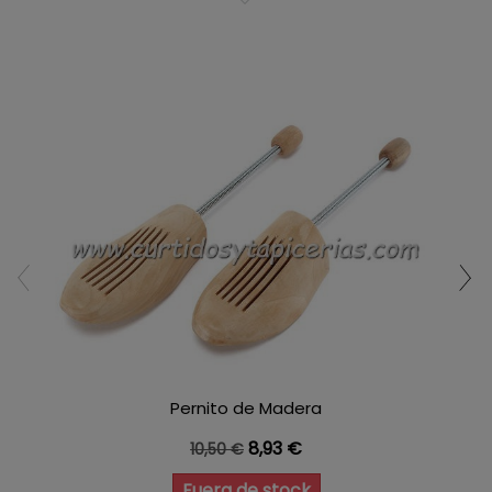
Pernito de Madera
Precio base
Precio
8,93 €
10,50 €
Fuera de stock