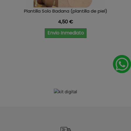
Plantilla Solo Badana (plantilla de piel)
Precio
4,50 €
Envio Inmediato