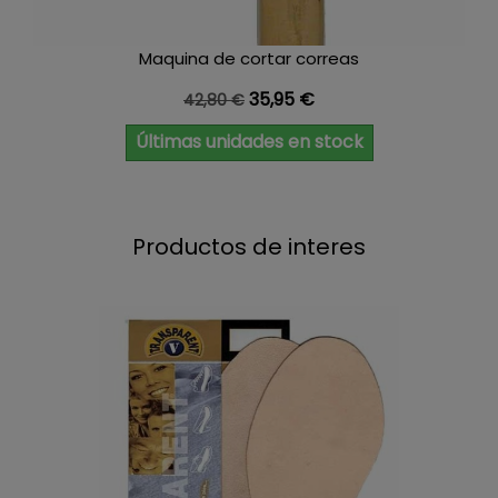
Maquina de cortar correas
Precio base
Precio
35,95 €
42,80 €
Últimas unidades en stock
Productos de interes