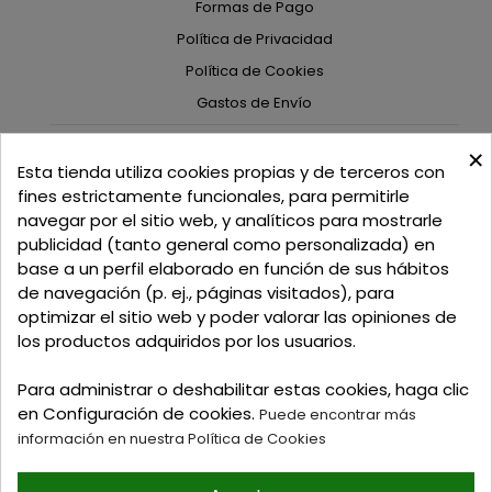
Formas de Pago
Política de Privacidad
Política de Cookies
Gastos de Envío
×
C/ Delgadillo Nº 7 - Local 1 - 45600
Esta tienda utiliza cookies propias y de terceros con
Talavera de la Reina - Toledo - (España)
fines estrictamente funcionales, para permitirle
navegar por el sitio web, y analíticos para mostrarle
Llamadnos:
+34 925 82 02 19
o
625 654 791
publicidad (tanto general como personalizada) en
base a un perfil elaborado en función de sus hábitos
Email: curtidosytapicerias@gmail.com
de navegación (p. ej., páginas visitados), para
optimizar el sitio web y poder valorar las opiniones de
Verano:
los productos adquiridos por los usuarios.
Mañanas: de 09:00h a 13:30h
Tardes: de 17:00h a 20:00h
Para administrar o deshabilitar estas cookies, haga clic
Invierno:
en Configuración de cookies.
Puede encontrar más
Mañanas: de 09:30h a 13:30h
información en nuestra Política de Cookies
Tardes: de 16:30h a 20:00h