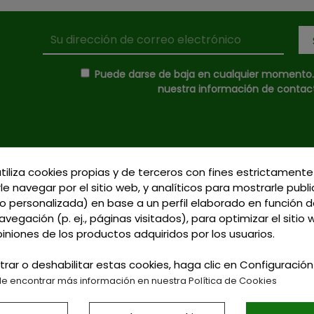
Puede darse de baja en cualquier momento. P
nuestra información de contacto
utiliza cookies propias y de terceros con fines estrictamente
Donde Estamos
le navegar por el sitio web, y analíticos para mostrarle publ
C/ Delgadillo Nº 7 - 
 personalizada) en base a un perfil elaborado en función d
Formas de Pago
Talavera de la Reina 
vegación (p. ej., páginas visitados), para optimizar el sitio
Política de Privacidad
Llamadnos:
+34 925 
piniones de los productos adquiridos por los usuarios.
Política de Cookies
791
Gastos de Envío
trar o deshabilitar estas cookies, haga clic en Configuració
Email: curtidosytap
e encontrar más información en nuestra Política de Cookies