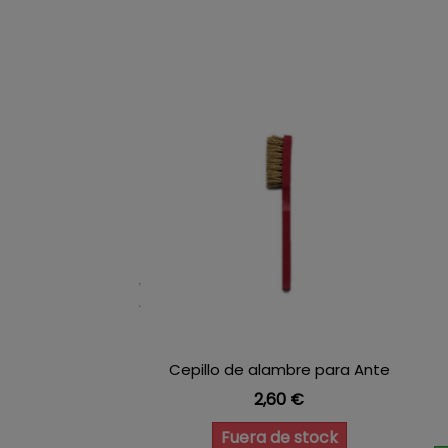
Cepillo de alambre para Ante
Precio
2,60 €
Fuera de stock