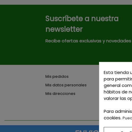
Suscríbete a nuestra
newsletter
Recibe ofertas exclusivas y novedades
Esta tienda 
Mis pedidos
para permitir
general como
Mis datos personales
hábitos de na
Mis direcciones
valorar las o
Para adminis
cookies.
Pued
© 2026 Tienda online de Curtidos y