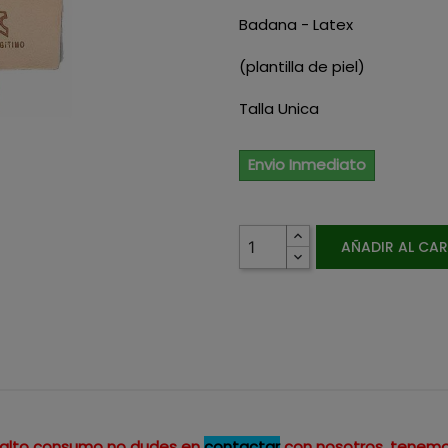
Badana - Latex
(plantilla de piel)
Talla Unica
Envio Inmediato
AÑADIR AL CA
un alto consumo no dudes en
contactar
con nosotros, tenemo