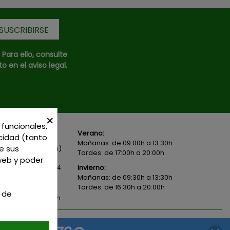
ara ello, consulte
 en el aviso legal.
×
 funcionales,
Verano:
icidad (tanto
Local 1 - 45600
Mañanas: de 09:00h a 13:30h
e sus
- Toledo - (España)
Tardes: de 17:00h a 20:00h
 web y poder
82 02 19
o
625 654
Invierno:
Mañanas: de 09:30h a 13:30h
Tardes: de 16:30h a 20:00h
n de
icerias@gmail.com
Diseño web
Celebrand