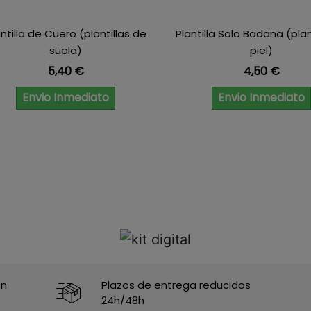
antilla de Cuero (plantillas de
Plantilla Solo Badana (plan
suela)
piel)
Precio
Precio
5,40 €
4,50 €
Envio Inmediato
Envio Inmediato
en
Plazos de entrega reducidos
24h/48h