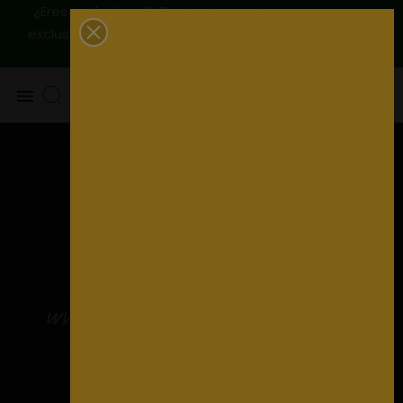
¿Eres profesional? Contactanos, tenemos precios
|
Envío
exclusivos para ti
925 820 219 - 625 654 791
peninsular GRATIS a partir de 79€
0
