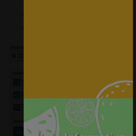
Ancho: 1.40 mts
Grosor: 1mm aprox.
Gran resistencia a la abrasión: 100.000 ciclos
(Test EN ISO 5470-2)
Solidez del color a la luz artificial (EN ISO 105-
B02)