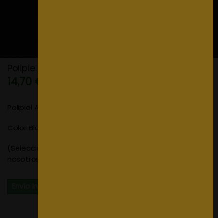
Polipiel Arizona color Black
14,70 €
Polipiel Arizona
Color Black
(Seleccione la cantidad de metros que precise,
nosotros serviremos el tejido en un único paño.)
Envío Inmediato