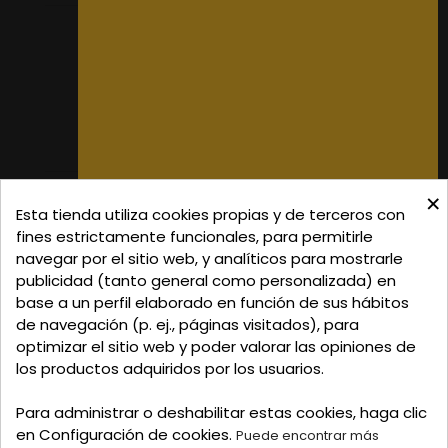
Donde Estamos
Formas de Pago
Política de Privacidad
Política de Cookies
Gastos de Envío
×
C/ Delgadillo Nº 7 - Local 1 - 45600
Esta tienda utiliza cookies propias y de terceros con
Talavera de la Reina - Toledo - (España)
fines estrictamente funcionales, para permitirle
navegar por el sitio web, y analíticos para mostrarle
Llamadnos:
+34 925 82 02 19
o
625 654 791
publicidad (tanto general como personalizada) en
base a un perfil elaborado en función de sus hábitos
Email: curtidosytapicerias@gmail.com
de navegación (p. ej., páginas visitados), para
optimizar el sitio web y poder valorar las opiniones de
Verano:
los productos adquiridos por los usuarios.
Mañanas: de 09:00h a 13:30h
Tardes: de 17:00h a 20:00h
Para administrar o deshabilitar estas cookies, haga clic
Invierno:
en Configuración de cookies.
Puede encontrar más
Mañanas: de 09:30h a 13:30h