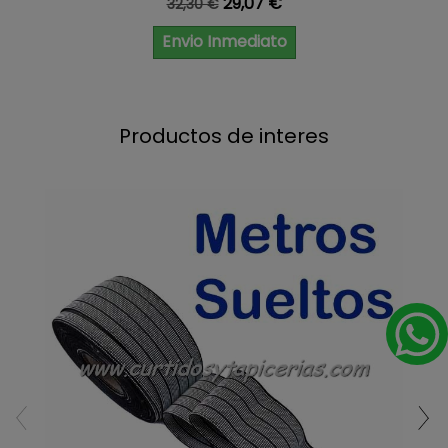
Precio base
Precio
29,07 €
32,30 €
Envio Inmediato
Productos de interes