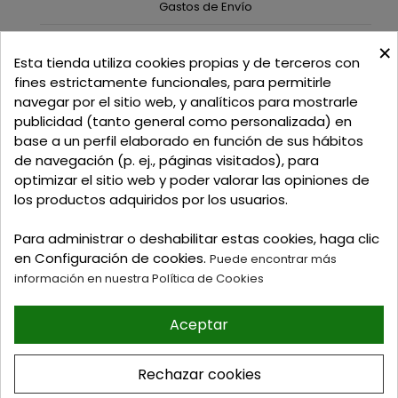
Gastos de Envío
×
C/ Delgadillo Nº 7 - Local 1 - 45600
Esta tienda utiliza cookies propias y de terceros con
Talavera de la Reina - Toledo - (España)
fines estrictamente funcionales, para permitirle
navegar por el sitio web, y analíticos para mostrarle
Llamadnos:
+34 925 82 02 19
o
625 654 791
publicidad (tanto general como personalizada) en
base a un perfil elaborado en función de sus hábitos
Email: curtidosytapicerias@gmail.com
de navegación (p. ej., páginas visitados), para
optimizar el sitio web y poder valorar las opiniones de
Verano:
los productos adquiridos por los usuarios.
Mañanas: de 09:00h a 13:30h
Tardes: de 17:00h a 20:00h
Para administrar o deshabilitar estas cookies, haga clic
Invierno:
en Configuración de cookies.
Puede encontrar más
Mañanas: de 09:30h a 13:30h
información en nuestra Política de Cookies
Tardes: de 16:30h a 20:00h
Aceptar
© 2026 Tienda online de
Curtidos y Tapicerias y
Rechazar cookies
articulos para Zapateria y