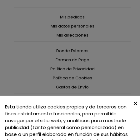
Mis pedidos
Mis datos personales
Mis direcciones
Donde Estamos
Formas de Pago
Política de Privacidad
Política de Cookies
Gastos de Envío
×
C/ Delgadillo Nº 7 - Local 1 - 45600
Esta tienda utiliza cookies propias y de terceros con
Talavera de la Reina - Toledo - (España)
fines estrictamente funcionales, para permitirle
navegar por el sitio web, y analíticos para mostrarle
Llamadnos:
+34 925 82 02 19
o
625 654 791
publicidad (tanto general como personalizada) en
base a un perfil elaborado en función de sus hábitos
Email: curtidosytapicerias@gmail.com