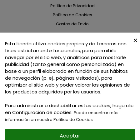
Política de Privacidad
Política de Cookies
Gastos de Envío
×
C/ Delgadillo Nº 7 - Local 1 - 45600
Esta tienda utiliza cookies propias y de terceros con
Talavera de la Reina - Toledo - (España)
fines estrictamente funcionales, para permitirle
navegar por el sitio web, y analíticos para mostrarle
Llamadnos:
+34 925 82 02 19
o
625 654 791
publicidad (tanto general como personalizada) en
base a un perfil elaborado en función de sus hábitos
Email: curtidosytapicerias@gmail.com
de navegación (p. ej., páginas visitados), para
optimizar el sitio web y poder valorar las opiniones de
Verano:
los productos adquiridos por los usuarios.
Mañanas: de 09:00h a 13:30h
Tardes: de 17:00h a 20:00h
Para administrar o deshabilitar estas cookies, haga clic
Invierno:
en Configuración de cookies.
Puede encontrar más
Mañanas: de 09:30h a 13:30h
información en nuestra Política de Cookies
Tardes: de 16:30h a 20:00h
Aceptar