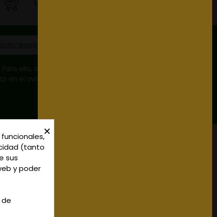
La mejor calidad
ara ello, consulte
 en el aviso legal.
×
 funcionales,
Verano:
icidad (tanto
Local 1 - 45600
Mañanas: de 09:00h a 13:30h
e sus
- Toledo - (España)
Tardes: de 17:00h a 20:00h
 web y poder
82 02 19
o
625 654
Invierno:
Mañanas: de 09:30h a 13:30h
Tardes: de 16:30h a 20:00h
n de
icerias@gmail.com