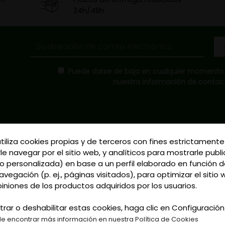
24h/48h
Puede darse de baja en cualquier momento. P
nuestra información de contacto
utiliza cookies propias y de terceros con fines estrictamente
Donde Estamos
le navegar por el sitio web, y analíticos para mostrarle publ
C/ Delgadillo Nº 7 - 
 personalizada) en base a un perfil elaborado en función d
Formas de Pago
Talavera de la Reina 
vegación (p. ej., páginas visitados), para optimizar el sitio
Política de Privacidad
Llamadnos:
+34 925 
piniones de los productos adquiridos por los usuarios.
Política de Cookies
791
Gastos de Envío
trar o deshabilitar estas cookies, haga clic en Configuració
Email: curtidosytap
e encontrar más información en nuestra Política de Cookies