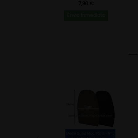
Precio
7,90 €
Envio Inmediato