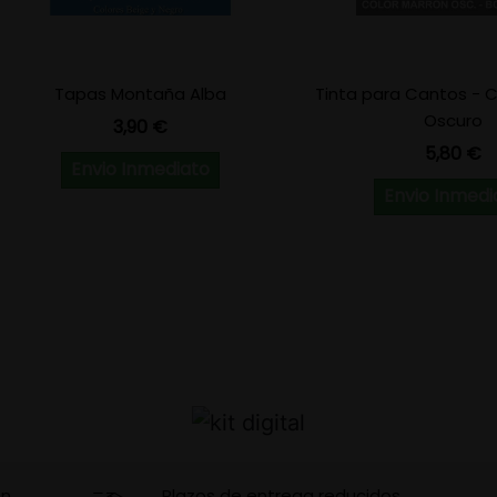
Tapas Montaña Alba
Tinta para Cantos - C
Oscuro
Precio
3,90 €
Precio
5,80 €
Envio Inmediato
Envio Inmedi
en
Plazos de entrega reducidos