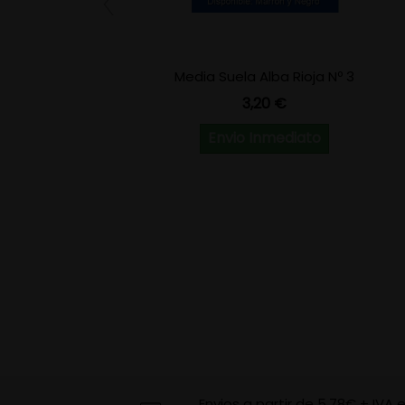
Media Suela Alba Rioja Nº 3
Precio
3,20 €
Envio Inmediato
Envios a partir de 5,78€ + IVA 