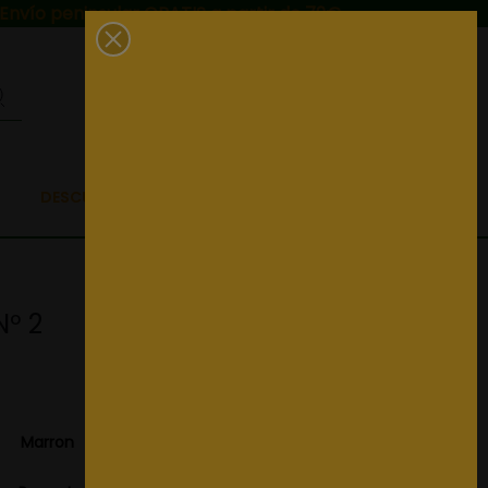
Envío peninsular GRATIS a partir de 79€
0
DESCUENTAZOS EN TELAS
Nº 2
Marron
Negro