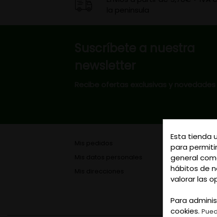
la peninsula
Suscríbete a nuestra
newsletter
Recibe ofertas exclusivas y novedades
Esta tienda 
Mis pedidos
para permitir
general como
Mis datos personales
hábitos de na
Mis direcciones
valorar las o
Para adminis
cookies.
Pued