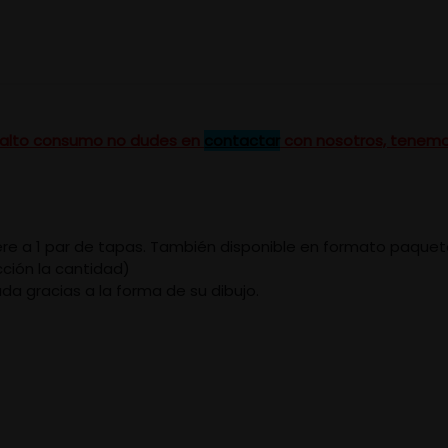
un alto consumo no dudes en
contactar
con nosotros, tenemo
iere a 1 par de tapas. También disponible en formato paquet
ción la cantidad)
da gracias a la forma de su dibujo.