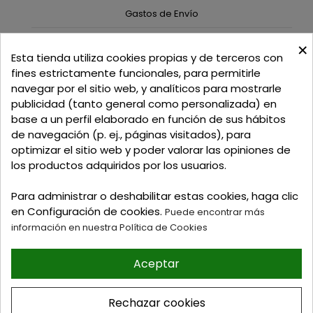
Gastos de Envío
×
C/ Delgadillo Nº 7 - Local 1 - 45600
Esta tienda utiliza cookies propias y de terceros con
Talavera de la Reina - Toledo - (España)
fines estrictamente funcionales, para permitirle
navegar por el sitio web, y analíticos para mostrarle
Llamadnos:
+34 925 82 02 19
o
625 654 791
publicidad (tanto general como personalizada) en
base a un perfil elaborado en función de sus hábitos
Email: curtidosytapicerias@gmail.com
de navegación (p. ej., páginas visitados), para
optimizar el sitio web y poder valorar las opiniones de
Verano:
los productos adquiridos por los usuarios.
Mañanas: de 09:00h a 13:30h
Tardes: de 17:00h a 20:00h
Para administrar o deshabilitar estas cookies, haga clic
Invierno:
en Configuración de cookies.
Puede encontrar más
Mañanas: de 09:30h a 13:30h
información en nuestra Política de Cookies
Tardes: de 16:30h a 20:00h
Aceptar
© 2026 Tienda online de
Curtidos y Tapicerias y
Rechazar cookies
articulos para Zapateria y