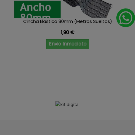
Cincha Elastica 80mm (Metros Sueltos)
Precio
1,90 €
Envio Inmediato