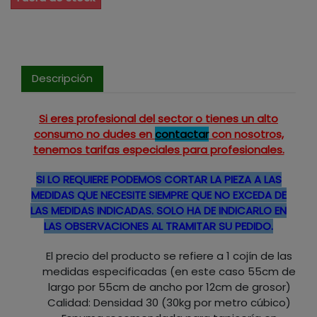
Descripción
Si eres profesional del sector o tienes un alto
consumo no dudes en
contactar
con nosotros,
tenemos tarifas especiales para profesionales.
SI LO REQUIERE PODEMOS CORTAR LA PIEZA A LAS
MEDIDAS QUE NECESITE SIEMPRE QUE NO EXCEDA DE
LAS MEDIDAS INDICADAS. SOLO HA DE INDICARLO EN
LAS OBSERVACIONES AL TRAMITAR SU PEDIDO.
El precio del producto se refiere a 1 cojín de las
medidas especificadas (en este caso 55cm de
largo por 55cm de ancho por 12cm de grosor)
Calidad: Densidad 30 (30kg por metro cúbico)