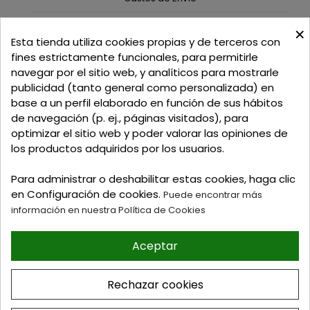
×
C/ Delgadillo Nº 7 - Local 1 - 45600
Esta tienda utiliza cookies propias y de terceros con
Talavera de la Reina - Toledo - (España)
fines estrictamente funcionales, para permitirle
navegar por el sitio web, y analíticos para mostrarle
Llamadnos:
+34 925 82 02 19
o
625 654 791
publicidad (tanto general como personalizada) en
base a un perfil elaborado en función de sus hábitos
Email: curtidosytapicerias@gmail.com
de navegación (p. ej., páginas visitados), para
optimizar el sitio web y poder valorar las opiniones de
Verano:
los productos adquiridos por los usuarios.
Mañanas: de 09:00h a 13:30h
Tardes: de 17:00h a 20:00h
Para administrar o deshabilitar estas cookies, haga clic
Invierno:
en Configuración de cookies.
Puede encontrar más
Mañanas: de 09:30h a 13:30h
información en nuestra Política de Cookies
Tardes: de 16:30h a 20:00h
Aceptar
© 2026 Tienda online de
Curtidos y Tapicerias y
Rechazar cookies
articulos para Zapateria y
Guarnicioneria. Perez Burgos