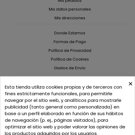
Mis pedidos
Mis datos personales
Mis direcciones
Donde Estamos
Formas de Pago
Política de Privacidad
Política de Cookies
Gastos de Envío
×
C/ Delgadillo Nº 7 - Local 1 - 45600
Esta tienda utiliza cookies propias y de terceros con
Talavera de la Reina - Toledo - (España)
fines estrictamente funcionales, para permitirle
navegar por el sitio web, y analíticos para mostrarle
Llamadnos:
+34 925 82 02 19
o
625 654 791
publicidad (tanto general como personalizada) en
base a un perfil elaborado en función de sus hábitos
Email: curtidosytapicerias@gmail.com
de navegación (p. ej., páginas visitados), para
optimizar el sitio web y poder valorar las opiniones de
Verano:
los productos adquiridos por los usuarios.