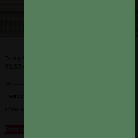
Tela para Tapizar Tiwar color 70
22,50 €
Tela para Tapizar
Tiwar color 70
Ancho del tejido: 1,40 metros
Esta tela también combina con: