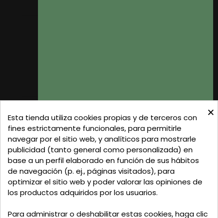
Mis direcciones
Donde Estamos
Formas de Pago
Política de Privacidad
Política de Cookies
Gastos de Envío
×
C/ Delgadillo Nº 7 - Local 1 - 45600
Esta tienda utiliza cookies propias y de terceros con
Talavera de la Reina - Toledo - (España)
fines estrictamente funcionales, para permitirle
navegar por el sitio web, y analíticos para mostrarle
Llamadnos:
+34 925 82 02 19
o
625 654 791
publicidad (tanto general como personalizada) en
base a un perfil elaborado en función de sus hábitos
Email: curtidosytapicerias@gmail.com
de navegación (p. ej., páginas visitados), para
optimizar el sitio web y poder valorar las opiniones de
Verano:
los productos adquiridos por los usuarios.
Mañanas: de 09:00h a 13:30h
Tardes: de 17:00h a 20:00h
Para administrar o deshabilitar estas cookies, haga clic