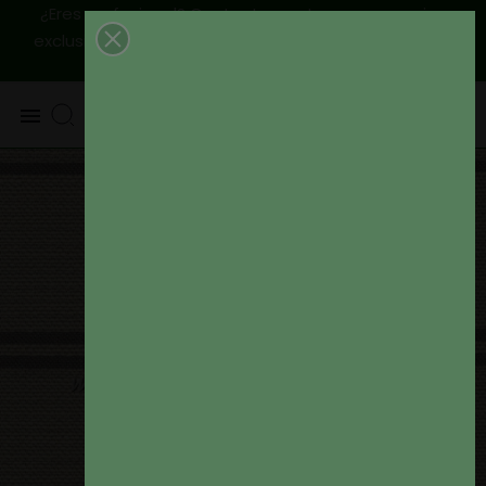
¿Eres profesional? Contactanos, tenemos precios
|
Envío
exclusivos para ti
925 820 219 - 625 654 791
peninsular GRATIS a partir de 79€
0
