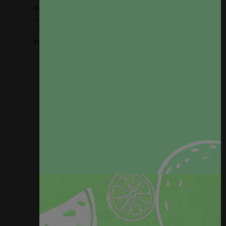
Lavable a maquina, temperatura máxima 30º
con jabones neutros. Admite lavado en seco
con percloretileno. Se puede plancha a
temperatura máxima 110º por el revés. No usar
lejía ni secadora.
Resistencia a la abrasión: 22.000 Ciclos
(Abrasion Test UNE-EN ISO 12947-2)