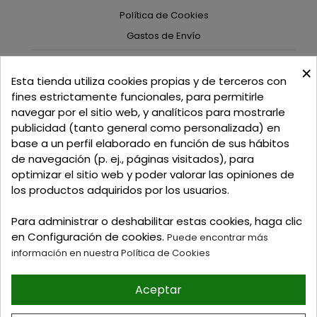
Política de Cookies
Gastos de Envío
×
C/ Delgadillo Nº 7 - Local 1 - 45600
Esta tienda utiliza cookies propias y de terceros con
Talavera de la Reina - Toledo - (España)
fines estrictamente funcionales, para permitirle
navegar por el sitio web, y analíticos para mostrarle
Llamadnos:
+34 925 82 02 19
o
625 654 791
publicidad (tanto general como personalizada) en
base a un perfil elaborado en función de sus hábitos
Email: curtidosytapicerias@gmail.com
de navegación (p. ej., páginas visitados), para
optimizar el sitio web y poder valorar las opiniones de
Verano:
los productos adquiridos por los usuarios.
Mañanas: de 09:00h a 13:30h
Tardes: de 17:00h a 20:00h
Para administrar o deshabilitar estas cookies, haga clic
Invierno:
en Configuración de cookies.
Puede encontrar más
Mañanas: de 09:30h a 13:30h
información en nuestra Política de Cookies
Tardes: de 16:30h a 20:00h
Aceptar
© 2026 Tienda online de