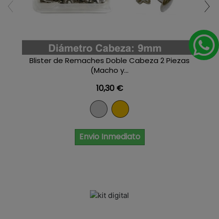
Blister de Remaches Doble Cabeza 2 Piezas
(Macho y...
Precio
10,30 €
Niquel
Dorado
Envio Inmediato