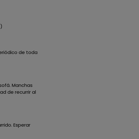
4)
eriódico de toda
 sofá. Manchas
d de recurrir al
rido. Esperar