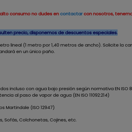
un alto consumo no dudes en
contactar
con nosotros, tenemo
nsulten precio, disponemos de descuentos especiales.
metro lineal (1 metro por 1,40 metros de ancho). Solicite la c
mandará en un único paño.
dos incluso con agua bajo presión según normativa EN ISO 8
tencia al paso de vapor de agua (EN ISO 11092:214)
los Martindale (ISO 12947)
nes, Sofás, Colchonetas, Cojines, etc.