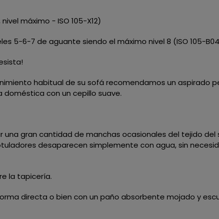
, nivel máximo - ISO 105-X12)
iveles 5-6-7 de aguante siendo el máximo nivel 8 (ISO 105-B0
sista!
nimiento habitual de su sofá recomendamos un aspirado p
ra doméstica con un cepillo suave.
r una gran cantidad de manchas ocasionales del tejido del
rotuladores desaparecen simplemente con agua, sin necesida
e la tapicería.
orma directa o bien con un paño absorbente mojado y escur