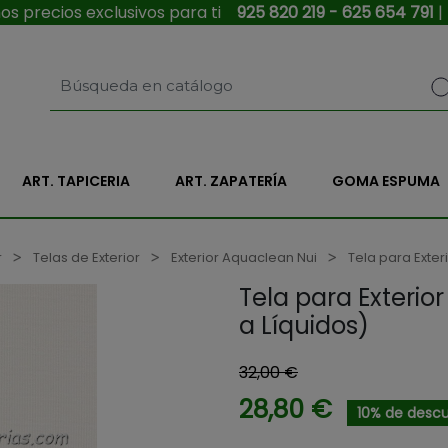
s precios exclusivos para ti
925 820 219 - 625 654 791
|
ART. TAPICERIA
ART. ZAPATERÍA
GOMA ESPUMA
r
Telas de Exterior
Exterior Aquaclean Nui
Tela para Exter
Tela para Exterio
a Líquidos)
32,00 €
28,80 €
10% de desc