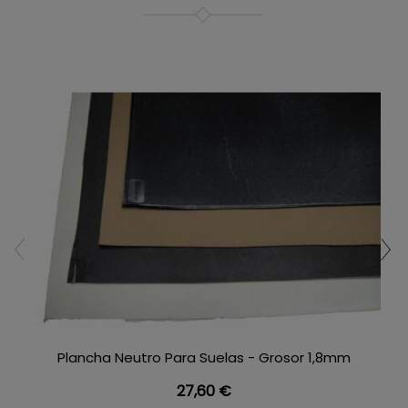
Plancha Neutro Para Suelas - Grosor 1,8mm
Precio
27,60 €