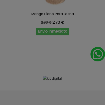
Mango Plano Para Lezna
Precio base
Precio
2,70 €
2,90 €
Envio Inmediato