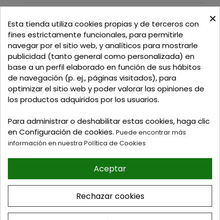
×
C/ Delgadillo Nº 7 - Local 1 - 45600
Esta tienda utiliza cookies propias y de terceros con
Talavera de la Reina - Toledo - (España)
fines estrictamente funcionales, para permitirle
navegar por el sitio web, y analíticos para mostrarle
Llamadnos:
+34 925 82 02 19
o
625 654 791
publicidad (tanto general como personalizada) en
base a un perfil elaborado en función de sus hábitos
Email: curtidosytapicerias@gmail.com
de navegación (p. ej., páginas visitados), para
optimizar el sitio web y poder valorar las opiniones de
Verano:
los productos adquiridos por los usuarios.
Mañanas: de 09:00h a 13:30h
Tardes: de 17:00h a 20:00h
Para administrar o deshabilitar estas cookies, haga clic
Invierno:
en Configuración de cookies.
Puede encontrar más
Mañanas: de 09:30h a 13:30h
información en nuestra Política de Cookies
Tardes: de 16:30h a 20:00h
Aceptar
© 2026 Tienda online de
Curtidos y Tapicerias y
Rechazar cookies
articulos para Zapateria y
Guarnicioneria. Perez Burgos
e Hijos S.L