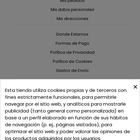
Mis pedidos
Mis datos personales
Mis direcciones
Donde Estamos
Formas de Pago
Política de Privacidad
Política de Cookies
Gastos de Envío
×
C/ Delgadillo Nº 7 - Local 1 - 45600
Esta tienda utiliza cookies propias y de terceros con
Talavera de la Reina - Toledo - (España)
fines estrictamente funcionales, para permitirle
navegar por el sitio web, y analíticos para mostrarle
Llamadnos:
+34 925 82 02 19
o
625 654 791
publicidad (tanto general como personalizada) en
base a un perfil elaborado en función de sus hábitos
Email: curtidosytapicerias@gmail.com
de navegación (p. ej., páginas visitados), para
optimizar el sitio web y poder valorar las opiniones de
Verano:
los productos adquiridos por los usuarios.