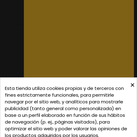
Mis pedidos
Mis datos personales
Mis direcciones
Donde Estamos
Formas de Pago
Política de Privacidad
Política de Cookies
Gastos de Envío
×
C/ Delgadillo Nº 7 - Local 1 - 45600
Esta tienda utiliza cookies propias y de terceros con
Talavera de la Reina - Toledo - (España)
fines estrictamente funcionales, para permitirle
navegar por el sitio web, y analíticos para mostrarle
Llamadnos:
+34 925 82 02 19
o
625 654 791
publicidad (tanto general como personalizada) en
base a un perfil elaborado en función de sus hábitos
Email: curtidosytapicerias@gmail.com
de navegación (p. ej., páginas visitados), para
optimizar el sitio web y poder valorar las opiniones de
Verano:
los productos adquiridos por los usuarios.