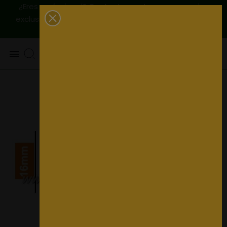
¿Eres profesional? Contactanos, tenemos precios
|
Envío
exclusivos para ti
925 820 219 - 625 654 791
peninsular GRATIS a partir de 79€
0
