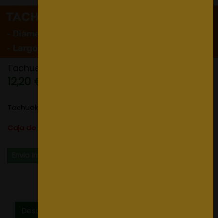
Tachuela Bronceada Nº 16
12,20 €
Tachuela Bronceada Nº 16
Caja de 100 Unidades
Envio Inmediato
Descripción
Opiniones