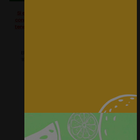
Si eres profesional del sector o tienes un alto
consumo no dudes en
contactar
con nosotros,
tenemos tarifas especiales para profesionales.
El precio del producto se refiere a una caja de
100 unidades de tachuelas bronceadas del nº
16.
Tachuela Bronceada para tapiceria.
Largo de clavo: 18mm
Diametro de cabeza: 16mm
Venta por cajas de 100.
Productos de interes