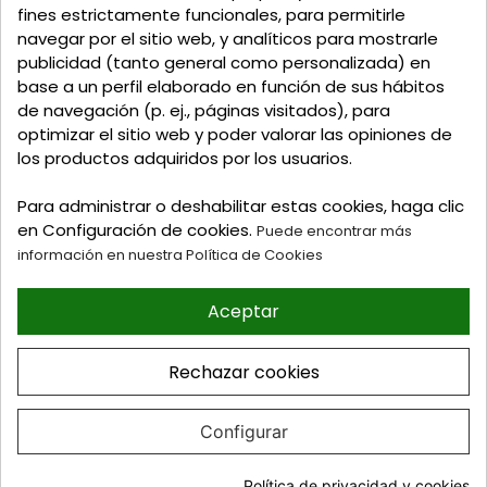
Talavera de la Reina - Toledo - (España)
fines estrictamente funcionales, para permitirle
navegar por el sitio web, y analíticos para mostrarle
Llamadnos:
+34 925 82 02 19
o
625 654 791
publicidad (tanto general como personalizada) en
base a un perfil elaborado en función de sus hábitos
Email: curtidosytapicerias@gmail.com
de navegación (p. ej., páginas visitados), para
optimizar el sitio web y poder valorar las opiniones de
Verano:
los productos adquiridos por los usuarios.
Mañanas: de 09:00h a 13:30h
Tardes: de 17:00h a 20:00h
Para administrar o deshabilitar estas cookies, haga clic
Invierno:
en Configuración de cookies.
Puede encontrar más
Mañanas: de 09:30h a 13:30h
información en nuestra Política de Cookies
Tardes: de 16:30h a 20:00h
Aceptar
© 2026 Tienda online de
Curtidos y Tapicerias y
Rechazar cookies
articulos para Zapateria y
Guarnicioneria. Perez Burgos
e Hijos S.L
Configurar
Diseño web
Celebrand
Política de privacidad y cookies