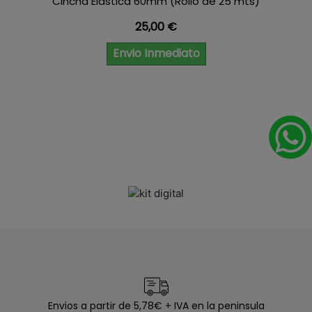
Cincha Elastica 60mm (Rollo de 25 mts)
Precio
25,00 €
Envio Inmediato
Envios a partir de 5,78€ + IVA en la peninsula