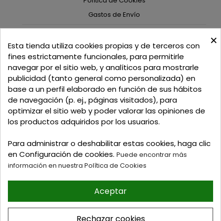
Política de Cookies
Gastos de Envío
×
C/ Delgadillo Nº 7 - Local 1 - 45600
Esta tienda utiliza cookies propias y de terceros con
Talavera de la Reina - Toledo - (España)
fines estrictamente funcionales, para permitirle
navegar por el sitio web, y analíticos para mostrarle
Llamadnos:
+34 925 82 02 19
o
625 654 791
publicidad (tanto general como personalizada) en
base a un perfil elaborado en función de sus hábitos
Email: curtidosytapicerias@gmail.com
de navegación (p. ej., páginas visitados), para
optimizar el sitio web y poder valorar las opiniones de
Verano:
los productos adquiridos por los usuarios.
Mañanas: de 09:00h a 13:30h
Tardes: de 17:00h a 20:00h
Para administrar o deshabilitar estas cookies, haga clic
Invierno:
en Configuración de cookies.
Puede encontrar más
Mañanas: de 09:30h a 13:30h
información en nuestra Política de Cookies
Tardes: de 16:30h a 20:00h
Aceptar
© 2026 Tienda online de
Curtidos y Tapicerias y
Rechazar cookies