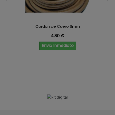
Cordon de Cuero 6mm
Precio
4,80 €
Envio Inmediato