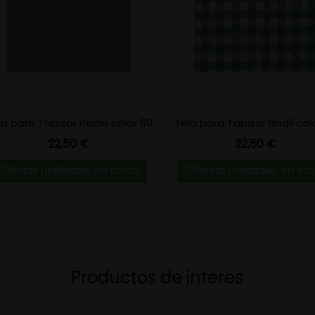
la para Tapizar Pecle color 60
Tela para Tapizar Bodil col
Precio
Precio
22,50 €
22,50 €
Últimas unidades en stock
Últimas unidades en st
Productos de interes