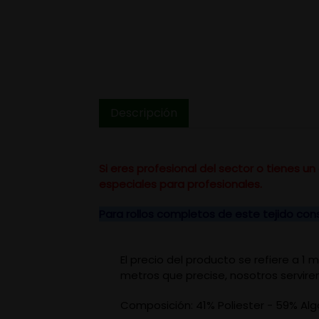
Descripción
Si eres profesional del sector o tienes 
especiales para profesionales.
Para rollos completos de este tejido co
El precio del producto se refiere a 1
metros que precise, nosotros servire
Composición: 41% Poliester - 59% Al