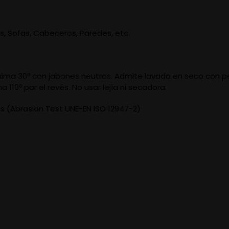
ones, Sofas, Cabeceros, Paredes, etc.
ma 30º con jabones neutros. Admite lavado en seco con per
10º por el revés. No usar lejía ni secadora.
los (Abrasion Test UNE-EN ISO 12947-2)