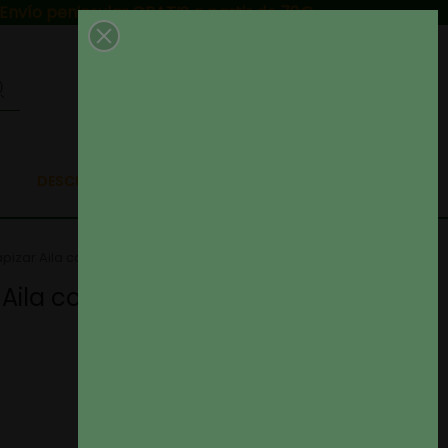
Envío peninsular GRATIS a partir de 79€
0
DESCUENTAZOS EN TELAS
pizar Aila color 60
Aila color 60