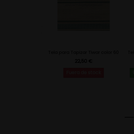
Tela para Tapizar Tiwar color 60
Te
Precio
22,50 €
Fuera de stock