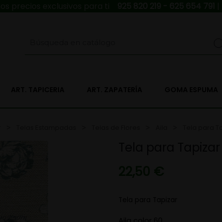
s precios exclusivos para ti
925 820 219 - 625 654 791
|
ART. TAPICERIA
ART. ZAPATERÍA
GOMA ESPUMA
r
Telas Estampadas
Telas de Flores
Aila
Tela para Ta
Tela para Tapizar 
22,50 €
Tela para Tapizar
Aila color 60