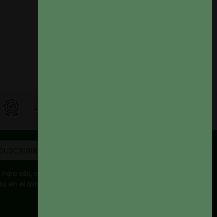
La mejor calidad
ara ello, consulte
 en el aviso legal.