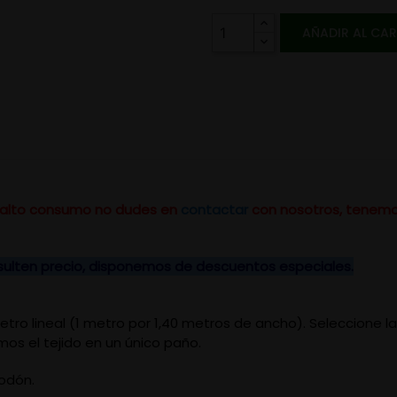
AÑADIR AL CA
un alto consumo no dudes en
contactar
con nosotros, tenemo
nsulten precio, disponemos de descuentos especiales.
 metro lineal (1 metro por 1,40 metros de ancho). Seleccione 
mos el tejido en un único paño.
godón.