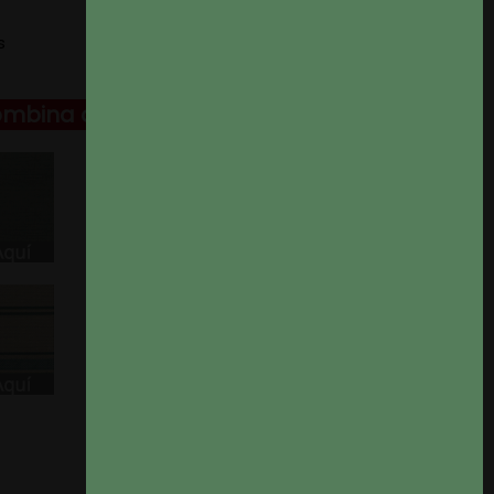
s
ombina con: