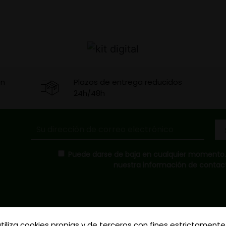
en
Plazos de entrega reducidos
24h/48h
Puede darse de baja en cualquier momento. P
nuestra información de contacto
utiliza cookies propias y de terceros con fines estrictamente