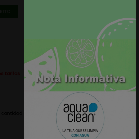
RRITO
s tarifas
la cantidad de