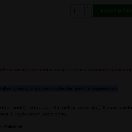
AÑADIR AL CA
un alto consumo no dudes en
contactar
con nosotros, tenemo
nsulten precio, disponemos de descuentos especiales.
 metro lineal (1 metro por 1,40 metros de ancho). Seleccione 
mos el tejido en un único paño.
% Poliester.