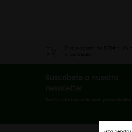
Envios a partir de 5,78€ + IVA 
la peninsula
Suscríbete a nuestra
newsletter
Recibe ofertas exclusivas y novedades
Esta tienda 