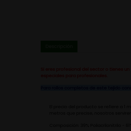
Descripción
Si eres profesional del sector o tienes 
especiales para profesionales.
Para rollos completos de este tejido co
El precio del producto se refiere a 1
metros que precise, nosotros servire
Composición: 39% Poliacrilonitrilo - 61