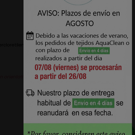
cloretileno. Se
n orientativas.