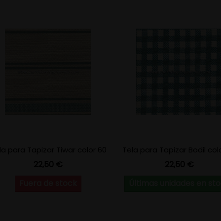
la para Tapizar Tiwar color 60
Tela para Tapizar Bodil col
Precio
Precio
22,50 €
22,50 €
Fuera de stock
Últimas unidades en st