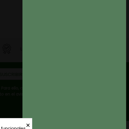
La mejor calidad
ara ello, consulte
 en el aviso legal.
×
 funcionales,