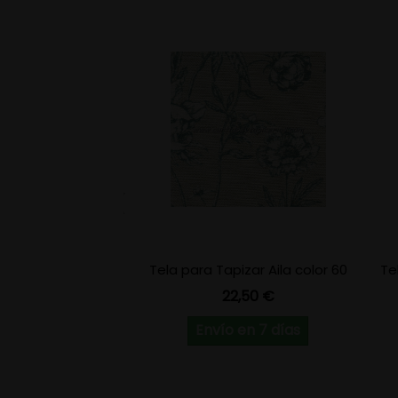
Tela para Tapizar Aila color 60
Te
Precio
22,50 €
Envío en 7 días