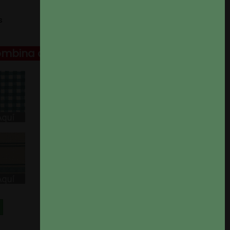
s
ombina con: