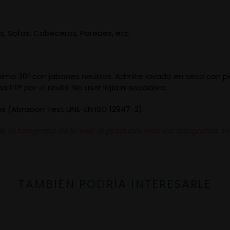
ones, Sofas, Cabeceros, Paredes, etc.
ma 30º con jabones neutros. Admite lavado en seco con per
10º por el revés. No usar lejía ni secadora.
los (Abrasion Test UNE-EN ISO 12947-2)
la fotografía de la web al producto real, las fotografías so
TAMBIÉN PODRÍA INTERESARLE