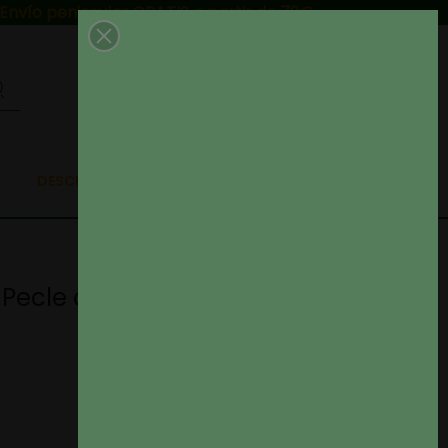
Envío peninsular GRATIS a partir de 79€
0
DESCUENTAZOS EN TELAS
 Pecle color 60