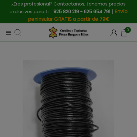
¿Eres profesional? Contactanos, tenemos precios
|
Envío
exclusivos para ti
925 820 219 - 625 654 791
peninsular GRATIS a partir de 79€
0
