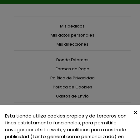
Mis pedidos
Mis datos personales
Mis direcciones
Donde Estamos
Formas de Pago
Política de Privacidad
Política de Cookies
Gastos de Envío
×
C/ Delgadillo Nº 7 - Local 1 - 45600
Esta tienda utiliza cookies propias y de terceros con
Talavera de la Reina - Toledo - (España)
fines estrictamente funcionales, para permitirle
navegar por el sitio web, y analíticos para mostrarle
Llamadnos:
+34 925 82 02 19
o
625 654 791
publicidad (tanto general como personalizada) en