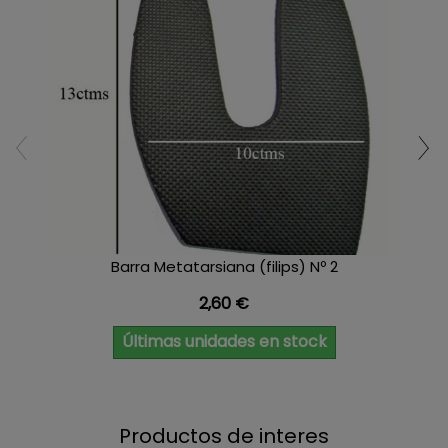
Barra Metatarsiana (filips) Nº 2
Precio
2,60 €
Últimas unidades en stock
Productos de interes