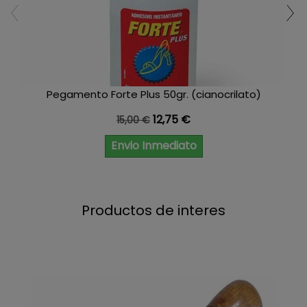
Pegamento Forte Plus 50gr. (cianocrilato)
Precio base
Precio
12,75 €
15,00 €
Envio Inmediato
Productos de interes