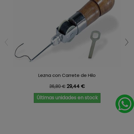
Lezna con Carrete de Hilo
Precio base
Precio
29,44 €
36,80 €
Últimas unidades en stock