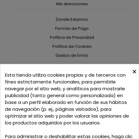
Mis direcciones
Donde Estamos
Formas de Pago
Política de Privacidad
Política de Cookies
Gastos de Envío
×
C/ Delgadillo Nº 7 - Local 1 - 45600
Esta tienda utiliza cookies propias y de terceros con
Talavera de la Reina - Toledo - (España)
fines estrictamente funcionales, para permitirle
navegar por el sitio web, y analíticos para mostrarle
Llamadnos:
+34 925 82 02 19
o
625 654 791
publicidad (tanto general como personalizada) en
base a un perfil elaborado en función de sus hábitos
Email: curtidosytapicerias@gmail.com
de navegación (p. ej., páginas visitados), para
optimizar el sitio web y poder valorar las opiniones de
Verano:
los productos adquiridos por los usuarios.
Mañanas: de 09:00h a 13:30h
Tardes: de 17:00h a 20:00h
Para administrar o deshabilitar estas cookies, haga clic