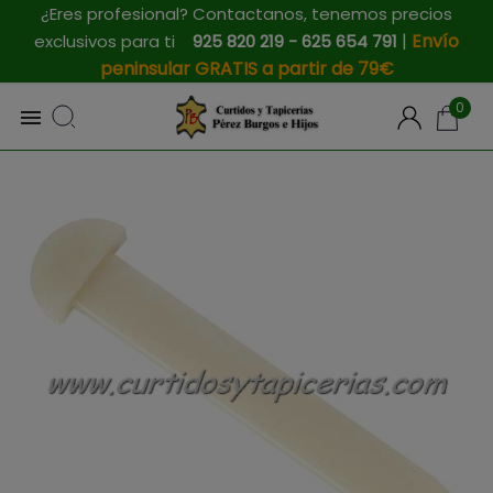
¿Eres profesional? Contactanos, tenemos precios
|
Envío
exclusivos para ti
925 820 219 - 625 654 791
peninsular GRATIS a partir de 79€
0
