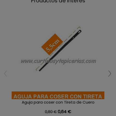
Productos de interes
Aguja para coser con Tireta de Cuero
Precio base
Precio
0,64 €
0,80 €