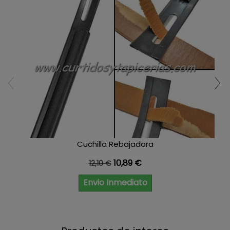
Cuchilla Rebajadora
Precio base
Precio
10,89 €
12,10 €
Envio Inmediato