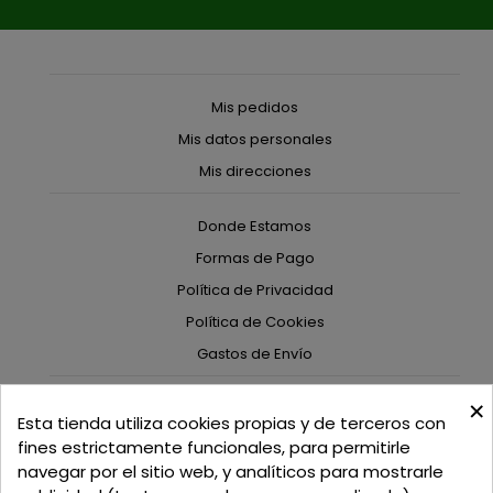
Mis pedidos
Mis datos personales
Mis direcciones
Donde Estamos
Formas de Pago
Política de Privacidad
Política de Cookies
Gastos de Envío
×
C/ Delgadillo Nº 7 - Local 1 - 45600
Esta tienda utiliza cookies propias y de terceros con
Talavera de la Reina - Toledo - (España)
fines estrictamente funcionales, para permitirle
navegar por el sitio web, y analíticos para mostrarle
Llamadnos:
+34 925 82 02 19
o
625 654 791