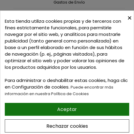
Gastos de Envío
×
C/ Delgadillo Nº 7 - Local 1 - 45600
Esta tienda utiliza cookies propias y de terceros con
Talavera de la Reina - Toledo - (España)
fines estrictamente funcionales, para permitirle
navegar por el sitio web, y analíticos para mostrarle
Llamadnos:
+34 925 82 02 19
o
625 654 791
publicidad (tanto general como personalizada) en
base a un perfil elaborado en función de sus hábitos
Email: curtidosytapicerias@gmail.com
de navegación (p. ej., páginas visitados), para
optimizar el sitio web y poder valorar las opiniones de
Verano:
los productos adquiridos por los usuarios.
Mañanas: de 09:00h a 13:30h
Tardes: de 17:00h a 20:00h
Para administrar o deshabilitar estas cookies, haga clic
Invierno:
en Configuración de cookies.
Puede encontrar más
Mañanas: de 09:30h a 13:30h
información en nuestra Política de Cookies
Tardes: de 16:30h a 20:00h
Aceptar
© 2026 Tienda online de
Curtidos y Tapicerias y
Rechazar cookies
articulos para Zapateria y