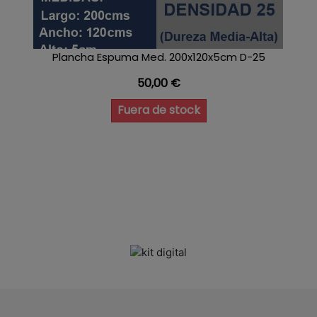
Plancha Espuma Med. 200x120x5cm D-25
Precio
50,00 €
Fuera de stock